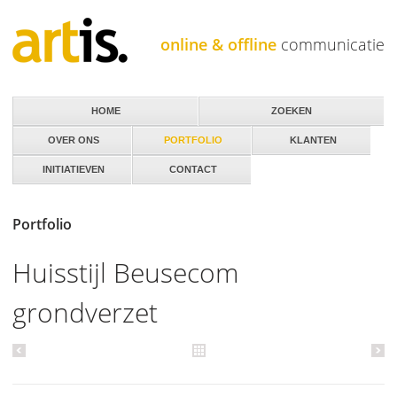
Jump to navigation
online & offline
communicatie
HOME
ZOEKEN
OVER ONS
PORTFOLIO
KLANTEN
INITIATIEVEN
CONTACT
Portfolio
Huisstijl Beusecom
grondverzet