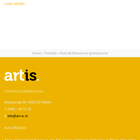
Lees verder
over Beusecom
grondverzet
Home
›
Portfolio
›
Huisstijl Beusecom grondverzet
U bent hier
communicatiebureau
Maasstraat 30, 6001 ED Weert
T 0495 - 45 17 25
E
info@art-is.nl
KvK 58511423
Art-is communicatiebureau is een full-service communicatiebureau in Weert. Voor onze