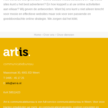
sites kunt u het best adverteren? En hoe koppelt u al uw online activiteiten
aan elkaar? Wij geven de antwoorden. Want bij ons kunt u niet alleen terecht
voor mooie en effectieve websites maar ook voor een passende en
goeddoordachte online strategie. We zorgen dat het klikt.
Home
›
Over ons
›
Onze diensten
U bent hier
communicatiebureau
Maasstraat 30, 6001 ED Weert
T 0495 - 45 17 25
E
info@art-is.nl
KvK 58511423
Art-is communicatiebureau is een full-service communicatiebureau in Weert. Voor onze
klanten ontwikkelen we merk- en communicatiestrategieën, creëren concepten en