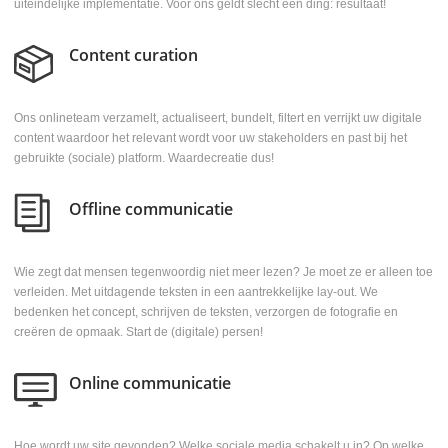
uiteindelijke implementatie. Voor ons geldt slecht één ding: resultaat!
Content curation
Ons onlineteam verzamelt, actualiseert, bundelt, filtert en verrijkt uw digitale
content waardoor het relevant wordt voor uw stakeholders en past bij het
gebruikte (sociale) platform. Waardecreatie dus!
Offline communicatie
Wie zegt dat mensen tegenwoordig niet meer lezen? Je moet ze er alleen toe
verleiden. Met uitdagende teksten in een aantrekkelijke lay-out. We
bedenken het concept, schrijven de teksten, verzorgen de fotografie en
creëren de opmaak. Start de (digitale) persen!
Online communicatie
Hoe wordt uw site gevonden? Welke sociale media schakelt u in? Op welke