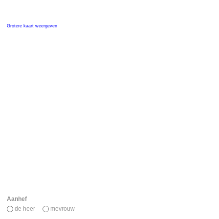
Grotere kaart weergeven
Aanhef
de heer
mevrouw