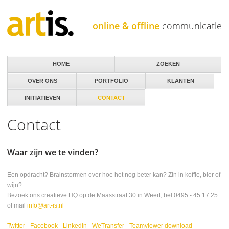
Jump to navigation
online & offline
communicatie
HOME
ZOEKEN
OVER ONS
PORTFOLIO
KLANTEN
INITIATIEVEN
CONTACT
Contact
Waar zijn we te vinden?
Een opdracht? Brainstormen over hoe het nog beter kan? Zin in koffie, bier of
wijn?
Bezoek ons creatieve HQ op de Maasstraat 30 in Weert, bel 0495 - 45 17 25
of mail
info@art-is.nl
Twitter
-
Facebook
-
LinkedIn
-
WeTransfer
-
Teamviewer download