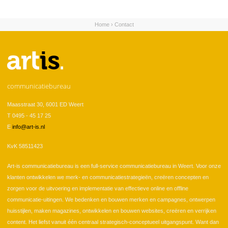
Home
›
Contact
U bent hier
communicatiebureau
Maasstraat 30, 6001 ED Weert
T 0495 - 45 17 25
E
info@art-is.nl
KvK 58511423
Art-is communicatiebureau is een full-service communicatiebureau in Weert. Voor onze
klanten ontwikkelen we merk- en communicatiestrategieën, creëren concepten en
zorgen voor de uitvoering en implementatie van effectieve online en offline
communicatie-uitingen. We bedenken en bouwen merken en campagnes, ontwerpen
huisstijlen, maken magazines, ontwikkelen en bouwen websites, creëren en verrijken
content. Het liefst vanuit één centraal strategisch-conceptueel uitgangspunt. Want dan