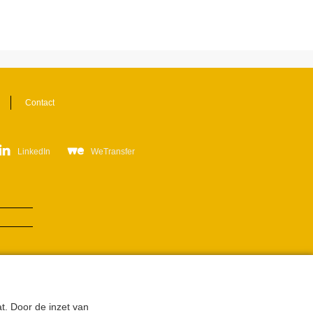
Contact
LinkedIn
WeTransfer
t. Door de inzet van