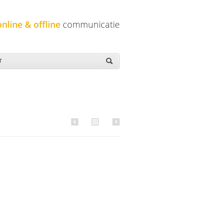
online & offline
communicatie
T