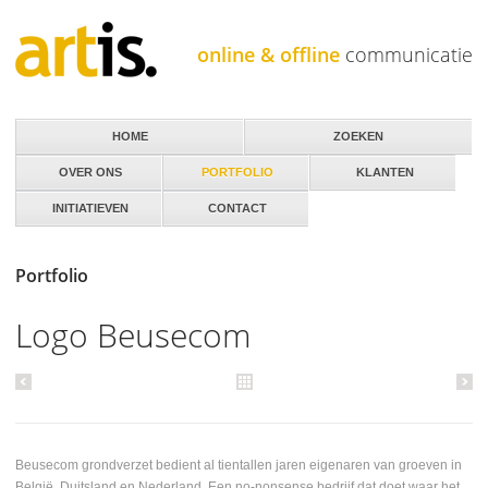
Jump to navigation
online & offline
communicatie
HOME
ZOEKEN
OVER ONS
PORTFOLIO
KLANTEN
INITIATIEVEN
CONTACT
Portfolio
Logo Beusecom
Beusecom grondverzet bedient al tientallen jaren eigenaren van groeven in
België, Duitsland en Nederland. Een no-nonsense bedrijf dat doet waar het