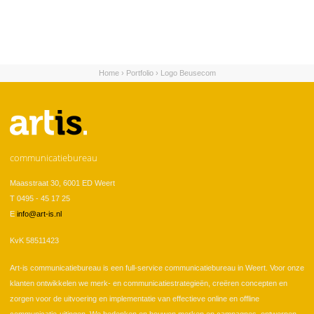
Home
›
Portfolio
›
Logo Beusecom
U bent hier
communicatiebureau
Maasstraat 30, 6001 ED Weert
T 0495 - 45 17 25
E
info@art-is.nl
KvK 58511423
Art-is communicatiebureau is een full-service communicatiebureau in Weert. Voor onze
klanten ontwikkelen we merk- en communicatiestrategieën, creëren concepten en
zorgen voor de uitvoering en implementatie van effectieve online en offline
communicatie-uitingen. We bedenken en bouwen merken en campagnes, ontwerpen