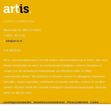
communicatiebureau
Maasstraat 30, 6001 ED Weert
T 0495 - 45 17 25
E
info@art-is.nl
KvK 58511423
Art-is communicatiebureau is een full-service communicatiebureau in Weert. Voor onze
klanten ontwikkelen we merk- en communicatiestrategieën, creëren concepten en
zorgen voor de uitvoering en implementatie van effectieve online en offline
communicatie-uitingen. We bedenken en bouwen merken en campagnes, ontwerpen
huisstijlen, maken magazines, ontwikkelen en bouwen websites, creëren en verrijken
content. Het liefst vanuit één centraal strategisch-conceptueel uitgangspunt. Want dan
weten we dat het werkt!
Leveringsvoorwaarden
|
Verwerkersovereenkomst
|
Privacystatement
|
Cookie
instellingen