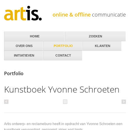
Jump to navigation
online & offline
communicatie
HOME
ZOEKEN
OVER ONS
PORTFOLIO
KLANTEN
INITIATIEVEN
CONTACT
Portfolio
Kunstboek Yvonne Schroeten
Artis ontwerp- en reclameburo heeft in opdracht van Yvonne Schroeten een
kunstboek vervaardigd, genaamd: skies and limits.