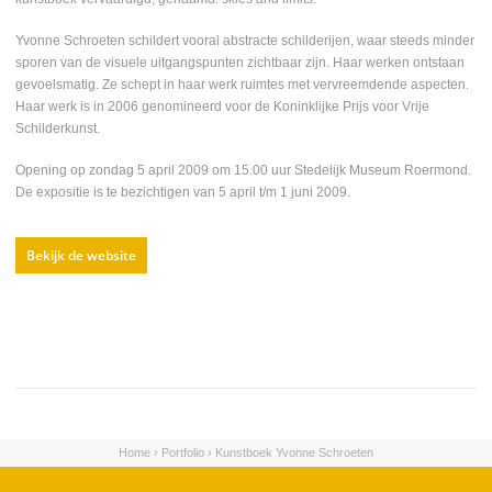
Yvonne Schroeten schildert vooral abstracte schilderijen, waar steeds minder
sporen van de visuele uitgangspunten zichtbaar zijn. Haar werken ontstaan
gevoelsmatig. Ze schept in haar werk ruimtes met vervreemdende aspecten.
Haar werk is in 2006 genomineerd voor de Koninklijke Prijs voor Vrije
Schilderkunst.
Opening op zondag 5 april 2009 om 15.00 uur Stedelijk Museum Roermond.
De expositie is te bezichtigen van 5 april t/m 1 juni 2009.
Bekijk de website
Home
›
Portfolio
›
Kunstboek Yvonne Schroeten
U bent hier