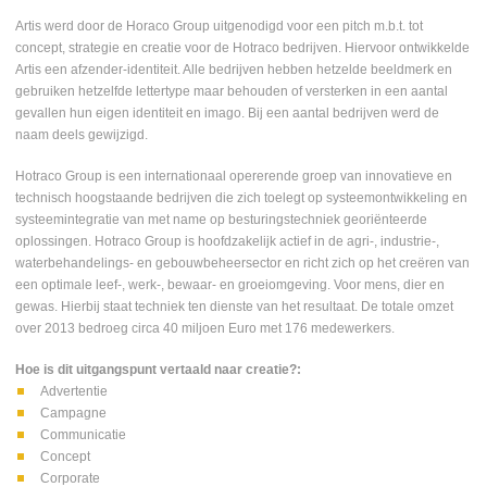
Artis werd door de Horaco Group uitgenodigd voor een pitch m.b.t. tot
concept, strategie en creatie voor de Hotraco bedrijven. Hiervoor ontwikkelde
Artis een afzender-identiteit. Alle bedrijven hebben hetzelde beeldmerk en
gebruiken hetzelfde lettertype maar behouden of versterken in een aantal
gevallen hun eigen identiteit en imago. Bij een aantal bedrijven werd de
naam deels gewijzigd.
Hotraco Group is een internationaal opererende groep van innovatieve en
technisch hoogstaande bedrijven die zich toelegt op systeemontwikkeling en
systeemintegratie van met name op besturingstechniek georiënteerde
oplossingen. Hotraco Group is hoofdzakelijk actief in de agri-, industrie-,
waterbehandelings- en gebouwbeheersector en richt zich op het creëren van
een optimale leef-, werk-, bewaar- en groeiomgeving. Voor mens, dier en
gewas. Hierbij staat techniek ten dienste van het resultaat. De totale omzet
over 2013 bedroeg circa 40 miljoen Euro met 176 medewerkers.
Hoe is dit uitgangspunt vertaald naar creatie?:
Advertentie
Campagne
Communicatie
Concept
Corporate