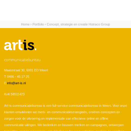
Home
›
Portfolio
›
Concept, strategie en creatie Hotraco Group
U bent hier
communicatiebureau
Maasstraat 30, 6001 ED Weert
T 0495 - 45 17 25
E
info@art-is.nl
KvK 58511423
Art-is communicatiebureau is een full-service communicatiebureau in Weert. Voor onze
klanten ontwikkelen we merk- en communicatiestrategieën, creëren concepten en
zorgen voor de uitvoering en implementatie van effectieve online en offline
communicatie-uitingen. We bedenken en bouwen merken en campagnes, ontwerpen