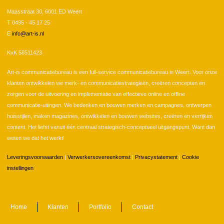
Maasstraat 30, 6001 ED Weert
T 0495 - 45 17 25
E
info@art-is.nl
KvK 58511423
Art-is communicatiebureau is een full-service communicatiebureau in Weert. Voor onze
klanten ontwikkelen we merk- en communicatiestrategieën, creëren concepten en
zorgen voor de uitvoering en implementatie van effectieve online en offline
communicatie-uitingen. We bedenken en bouwen merken en campagnes, ontwerpen
huisstijlen, maken magazines, ontwikkelen en bouwen websites, creëren en verrijken
content. Het liefst vanuit één centraal strategisch-conceptueel uitgangspunt. Want dan
weten we dat het werkt!
Leveringsvoorwaarden
|
Verwerkersovereenkomst
|
Privacystatement
|
Cookie
instellingen
Home
Klanten
Portfolio
Contact