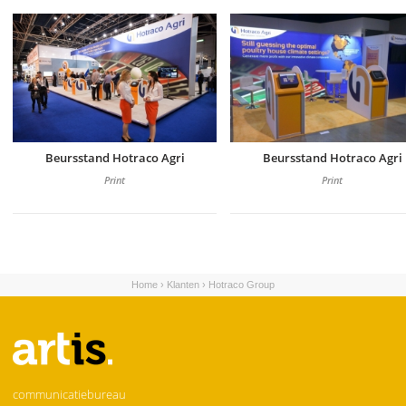
Beursstand Hotraco Agri
Beursstand Hotraco Agri
Print
Print
Home
›
Klanten
›
Hotraco Group
U bent hier
communicatiebureau