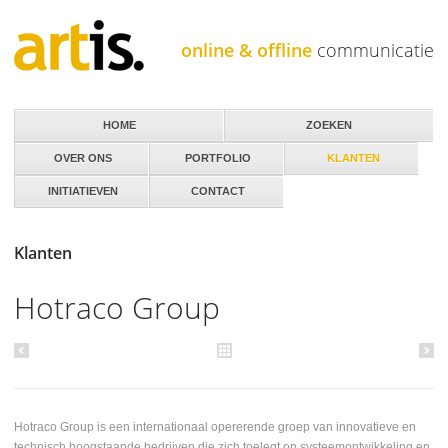
Jump to navigation
online & offline
communicatie
HOME
ZOEKEN
OVER ONS
PORTFOLIO
KLANTEN
INITIATIEVEN
CONTACT
Klanten
Hotraco Group
Hotraco Group is een internationaal opererende groep van innovatieve en
technisch hoogstaande bedrijven die zich toelegt op systeemontwikkeling en