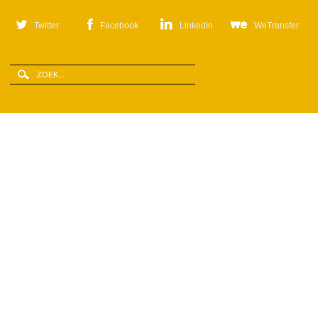
Twitter
Facebook
LinkedIn
WeTransfer
Zoeken
Zoekveld