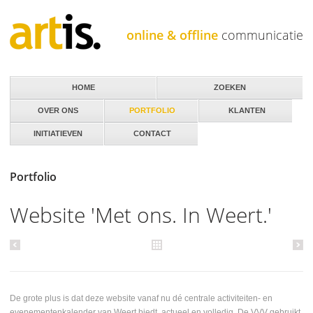
Jump to navigation
online & offline
communicatie
HOME
ZOEKEN
OVER ONS
PORTFOLIO
KLANTEN
INITIATIEVEN
CONTACT
Portfolio
Website 'Met ons. In Weert.'
De grote plus is dat deze website vanaf nu dé centrale activiteiten- en
evenementenkalender van Weert biedt, actueel en volledig. De VVV gebruikt