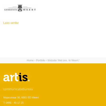
Lees verder
over Gemeente Weert
Home
›
Portfolio
›
Website 'Met ons. In Weert.'
U bent hier
communicatiebureau
Maasstraat 30, 6001 ED Weert
T 0495 - 45 17 25