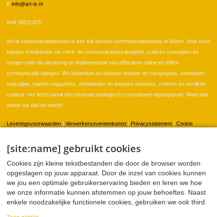
E
info@art-is.nl
KvK 58511423
Art-is communicatiebureau is een full-service communicatiebureau in Weert. Voor onze
klanten ontwikkelen we merk- en communicatiestrategieën, creëren concepten en
zorgen voor de uitvoering en implementatie van effectieve online en offline
communicatie-uitingen. We bedenken en bouwen merken en campagnes, ontwerpen
huisstijlen, maken magazines, ontwikkelen en bouwen websites, creëren en verrijken
content. Het liefst vanuit één centraal strategisch-conceptueel uitgangspunt. Want dan
weten we dat het werkt!
Leveringsvoorwaarden
|
Verwerkersovereenkomst
|
Privacystatement
|
Cookie
instellingen
[site:name] gebruikt cookies
Cookies zijn kleine tekstbestanden die door de browser worden
Home
Klanten
Portfolio
Contact
opgeslagen op jouw apparaat. Door de inzet van cookies kunnen
we jou een optimale gebruikerservaring bieden en leren we hoe
we onze informatie kunnen afstemmen op jouw behoeftes. Naast
enkele noodzakelijke functionele cookies, gebruiken we ook third
Twitter
Facebook
LinkedIn
WeTransfer
party cookies voor analyse en sociale media. Deze partners