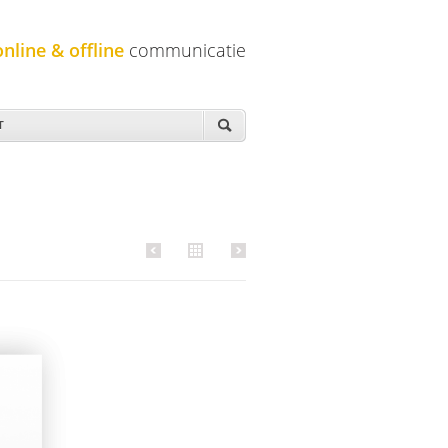
online & offline
communicatie
T