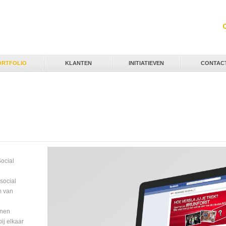
Jump to navigation
ORTFOLIO
KLANTEN
INITIATIEVEN
CONTAC
Social
n
social
m van
nnen
ij elkaar