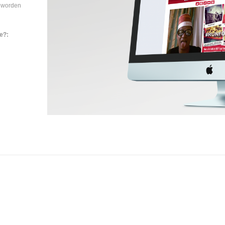
n worden
ie?: