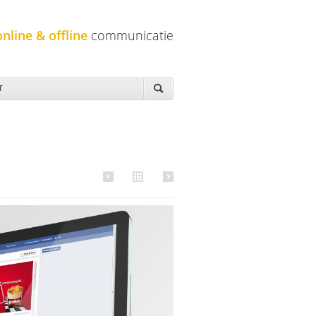
online & offline
communicatie
T