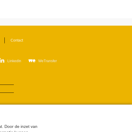
Contact
LinkedIn
WeTransfer
t. Door de inzet van