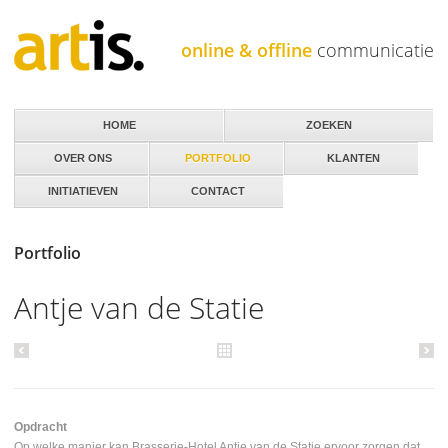
Jump to navigation
online & offline
communicatie
HOME
ZOEKEN
OVER ONS
PORTFOLIO
KLANTEN
INITIATIEVEN
CONTACT
Portfolio
Antje van de Statie
Opdracht
Op welke manier kan Brasserie-Hotel Antje van de Statie ervoor zorgen dat