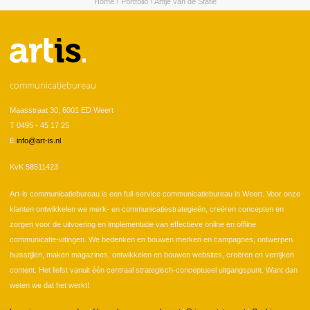
Home
›
Portfolio
›
Antje van de Statie
U bent hier
communicatiebureau
Maasstraat 30, 6001 ED Weert
T 0495 - 45 17 25
E
info@art-is.nl
KvK 58511423
Art-is communicatiebureau is een full-service communicatiebureau in Weert. Voor onze
klanten ontwikkelen we merk- en communicatiestrategieën, creëren concepten en
zorgen voor de uitvoering en implementatie van effectieve online en offline
communicatie-uitingen. We bedenken en bouwen merken en campagnes, ontwerpen
huisstijlen, maken magazines, ontwikkelen en bouwen websites, creëren en verrijken
content. Het liefst vanuit één centraal strategisch-conceptueel uitgangspunt. Want dan
weten we dat het werkt!