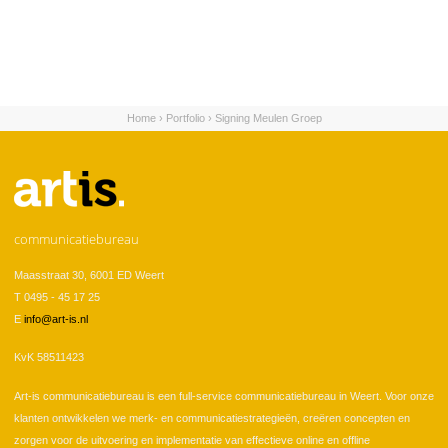
Home
›
Portfolio
›
Signing Meulen Groep
U bent hier
communicatiebureau
Maasstraat 30, 6001 ED Weert
T 0495 - 45 17 25
E
info@art-is.nl
KvK 58511423
Art-is communicatiebureau is een full-service communicatiebureau in Weert. Voor onze
klanten ontwikkelen we merk- en communicatiestrategieën, creëren concepten en
zorgen voor de uitvoering en implementatie van effectieve online en offline