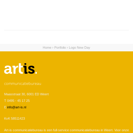
Home
›
Portfolio
›
Logo New Day
U bent hier
communicatiebureau
Maasstraat 30, 6001 ED Weert
T 0495 - 45 17 25
E
info@art-is.nl
KvK 58511423
Art-is communicatiebureau is een full-service communicatiebureau in Weert. Voor onze