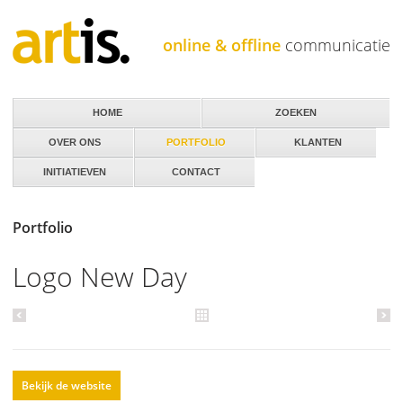
Jump to navigation
online & offline
communicatie
HOME
ZOEKEN
OVER ONS
PORTFOLIO
KLANTEN
INITIATIEVEN
CONTACT
Portfolio
Logo New Day
Bekijk de website