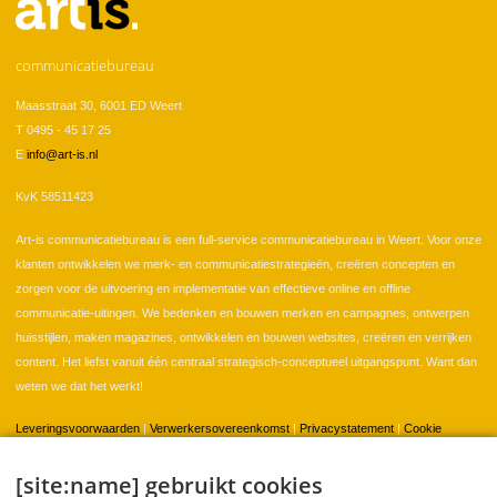
communicatiebureau
Maasstraat 30, 6001 ED Weert
T 0495 - 45 17 25
E
info@art-is.nl
KvK 58511423
Art-is communicatiebureau is een full-service communicatiebureau in Weert. Voor onze
klanten ontwikkelen we merk- en communicatiestrategieën, creëren concepten en
zorgen voor de uitvoering en implementatie van effectieve online en offline
communicatie-uitingen. We bedenken en bouwen merken en campagnes, ontwerpen
huisstijlen, maken magazines, ontwikkelen en bouwen websites, creëren en verrijken
content. Het liefst vanuit één centraal strategisch-conceptueel uitgangspunt. Want dan
weten we dat het werkt!
Leveringsvoorwaarden
|
Verwerkersovereenkomst
|
Privacystatement
|
Cookie
instellingen
[site:name] gebruikt cookies