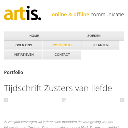
Jump to navigation
online & offline
communicatie
HOME
ZOEKEN
OVER ONS
PORTFOLIO
KLANTEN
INITIATIEVEN
CONTACT
Portfolio
Tijdschrift Zusters van liefde
Al zes jaar verzorgen wij iedere twee maanden de vormgeving van het
informatieblad ‘Zusters’. De organisatie achter dit blad, Zusters van liefde in