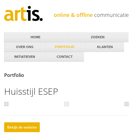
Jump to navigation
online & offline
communicatie
HOME
ZOEKEN
OVER ONS
PORTFOLIO
KLANTEN
INITIATIEVEN
CONTACT
Portfolio
Huisstijl ESEP
Bekijk de website