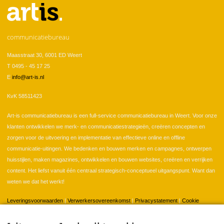
communicatiebureau
Maasstraat 30, 6001 ED Weert
T 0495 - 45 17 25
E
info@art-is.nl
KvK 58511423
Art-is communicatiebureau is een full-service communicatiebureau in Weert. Voor onze
klanten ontwikkelen we merk- en communicatiestrategieën, creëren concepten en
zorgen voor de uitvoering en implementatie van effectieve online en offline
communicatie-uitingen. We bedenken en bouwen merken en campagnes, ontwerpen
huisstijlen, maken magazines, ontwikkelen en bouwen websites, creëren en verrijken
content. Het liefst vanuit één centraal strategisch-conceptueel uitgangspunt. Want dan
weten we dat het werkt!
Leveringsvoorwaarden
|
Verwerkersovereenkomst
|
Privacystatement
|
Cookie
instellingen