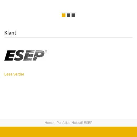
Klant
Lees verder
over ESEP
Home
›
Portfolio
›
Huisstijl ESEP
U bent hier