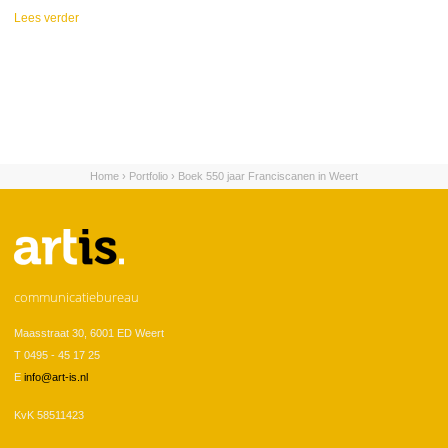
Lees verder
over Minderbroeders
Franciscanen
Home
›
Portfolio
›
Boek 550 jaar Franciscanen in Weert
U bent hier
communicatiebureau
Maasstraat 30, 6001 ED Weert
T 0495 - 45 17 25
E
info@art-is.nl
KvK 58511423