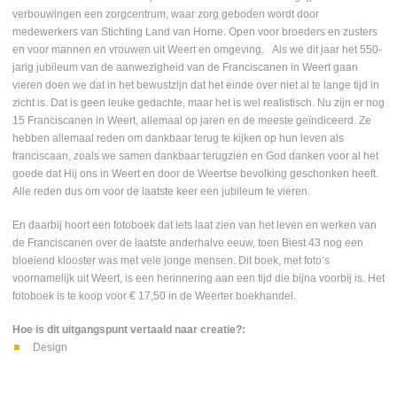
verbouwingen een zorgcentrum, waar zorg geboden wordt door
medewerkers van Stichting Land van Horne. Open voor broeders en zusters
en voor mannen en vrouwen uit Weert en omgeving. Als we dit jaar het 550-
jarig jubileum van de aanwezigheid van de Franciscanen in Weert gaan
vieren doen we dat in het bewustzijn dat het einde over niet al te lange tijd in
zicht is. Dat is geen leuke gedachte, maar het is wel realistisch. Nu zijn er nog
15 Franciscanen in Weert, allemaal op jaren en de meeste geïndiceerd. Ze
hebben allemaal reden om dankbaar terug te kijken op hun leven als
franciscaan, zoals we samen dankbaar terugzien en God danken voor al het
goede dat Hij ons in Weert en door de Weertse bevolking geschonken heeft.
Alle reden dus om voor de laatste keer een jubileum te vieren.
En daarbij hoort een fotoboek dat iets laat zien van het leven en werken van
de Franciscanen over de laatste anderhalve eeuw, toen Biest 43 nog een
bloeiend klooster was met vele jonge mensen. Dit boek, met foto’s
voornamelijk uit Weert, is een herinnering aan een tijd die bijna voorbij is. Het
fotoboek is te koop voor € 17,50 in de Weerter boekhandel.
Hoe is dit uitgangspunt vertaald naar creatie?:
Design