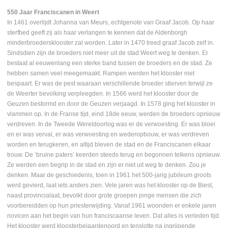
550 Jaar Franciscanen in Weert
In 1461 overlijdt Johanna van Meurs, echtgenote van Graaf Jacob. Op haar
sterfbed geeft zij als haar verlangen te kennen dat de Aldenborgh
minderbroedersklooster zal worden. Later in 1470 treed graaf Jacob zelf in.
Sindsdien zijn de broeders niet meer uit de stad Weert weg te denken. Er
bestaat al eeuwenlang een sterke band tussen de broeders en de stad. Ze
hebben samen veel meegemaakt. Rampen werden het klooster niet
bespaart. Er was de pest waaraan verschillende broeder stierven terwijl ze
de Weerter bevolking verpleegden. In 1566 werd het klooster door de
Geuzen bestormd en door de Geuzen verjaagd. In 1578 ging het klooster in
vlammen op. In de Franse tijd, eind 18de eeuw, werden de broeders opnieuw
verdreven. In de Tweede Wereldoorlog was er de verwoesting. Er was bloei
en er was verval, er was verwoesting en wederopbouw, er was verdreven
worden en terugkeren, en altijd bleven de stad en de Franciscanen elkaar
trouw. De ‘bruine paters’ keerden steeds terug en begonnen telkens opnieuw.
Ze werden een begrip in de stad en zijn er niet uit weg te denken. Zou je
denken. Maar de geschiedenis, toen in 1961 het 500-jarig jubileum groots
werd gevierd, laat iets anders zien. Vele jaren was het klooster op de Biest,
naast provincialaat, bevolkt door grote groepen jonge mensen die zich
voorbereidden op hun priesterwijding. Vanaf 1961 woonden er enkele jaren
novicen aan het begin van hun franciscaanse leven. Dat alles is verleden tijd.
Het klooster werd kloosterbejaardenoord en tenslotte na ingrijpende