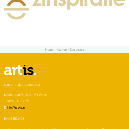
Home
›
Klanten
›
Zinspiratie
U bent hier
communicatiebureau
Maasstraat 30, 6001 ED Weert
T 0495 - 45 17 25
E
info@art-is.nl
KvK 58511423