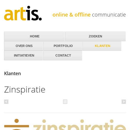
Jump to navigation
online & offline
communicatie
HOME
ZOEKEN
OVER ONS
PORTFOLIO
KLANTEN
INITIATIEVEN
CONTACT
Klanten
Zinspiratie