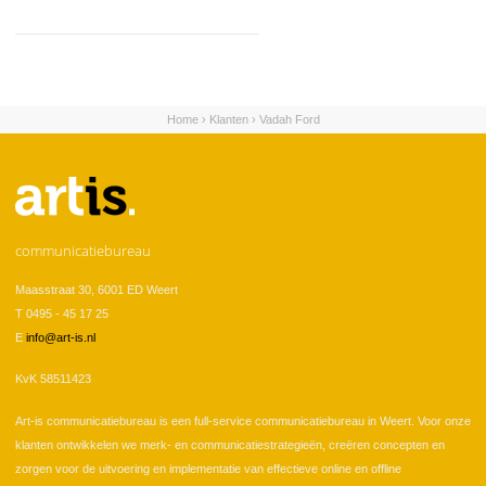
Home
›
Klanten
›
Vadah Ford
U bent hier
communicatiebureau
Maasstraat 30, 6001 ED Weert
T 0495 - 45 17 25
E
info@art-is.nl
KvK 58511423
Art-is communicatiebureau is een full-service communicatiebureau in Weert. Voor onze
klanten ontwikkelen we merk- en communicatiestrategieën, creëren concepten en
zorgen voor de uitvoering en implementatie van effectieve online en offline