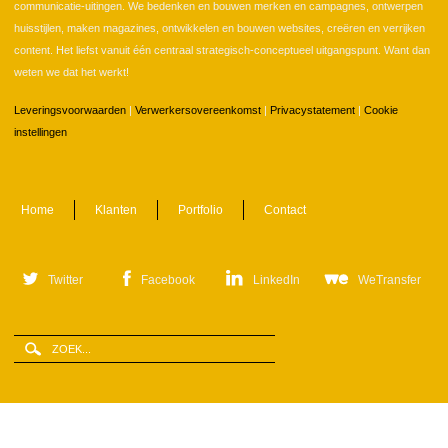
communicatie-uitingen. We bedenken en bouwen merken en campagnes, ontwerpen
huisstijlen, maken magazines, ontwikkelen en bouwen websites, creëren en verrijken
content. Het liefst vanuit één centraal strategisch-conceptueel uitgangspunt. Want dan
weten we dat het werkt!
Leveringsvoorwaarden
|
Verwerkersovereenkomst
|
Privacystatement
|
Cookie
instellingen
Home
Klanten
Portfolio
Contact
Twitter
Facebook
LinkedIn
WeTransfer
Zoeken
Zoekveld