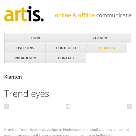
Jump to navigation
online & offline
communicatie
HOME
ZOEKEN
OVER ONS
PORTFOLIO
KLANTEN
INITIATIEVEN
CONTACT
Klanten
Trend eyes
Kruytzer Trend Eyes is gevestigd in Nederweert en houdt zich bezig met het
importeren en ontwikkelen van een eigen eigenzinnige brillenlabel.