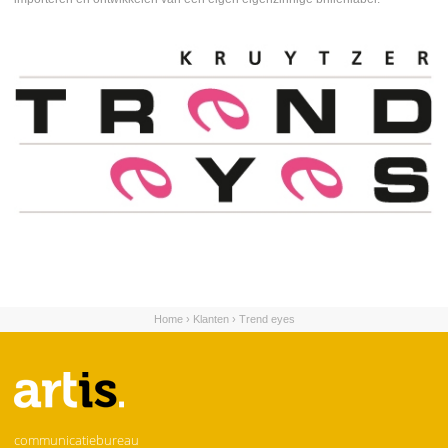
Home
›
Klanten
›
Trend eyes
U bent hier
communicatiebureau