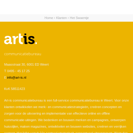
Home
›
Klanten
›
Het Swaentje
U bent hier
communicatiebureau
Maasstraat 30, 6001 ED Weert
T 0495 - 45 17 25
E
info@art-is.nl
KvK 58511423
Art-is communicatiebureau is een full-service communicatiebureau in Weert. Voor onze
klanten ontwikkelen we merk- en communicatiestrategieën, creëren concepten en
zorgen voor de uitvoering en implementatie van effectieve online en offline
communicatie-uitingen. We bedenken en bouwen merken en campagnes, ontwerpen
huisstijlen, maken magazines, ontwikkelen en bouwen websites, creëren en verrijken
content. Het liefst vanuit één centraal strategisch-conceptueel uitgangspunt. Want dan