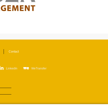
Contact
LinkedIn
WeTransfer