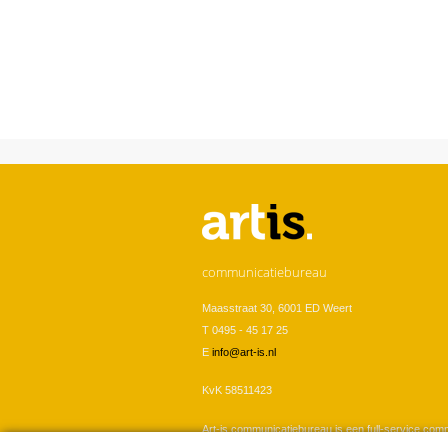
U bent hier
communicatiebureau
Maasstraat 30, 6001 ED Weert
T 0495 - 45 17 25
E
info@art-is.nl
KvK 58511423
Art-is communicatiebureau is een full-service com