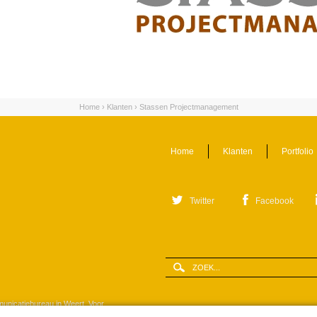
Home
›
Klanten
›
Stassen Projectmanagement
Home
Klanten
Portfolio
Twitter
Facebook
Zoeken
Zoekveld
municatiebureau in Weert. Voor