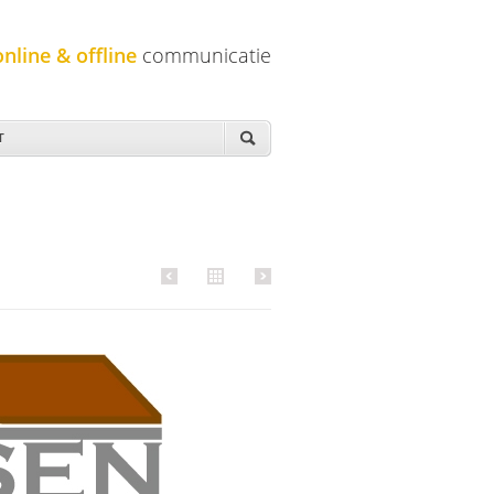
online & offline
communicatie
T