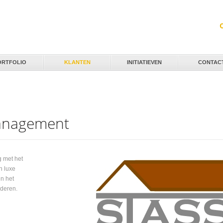
Jump to navigation
ORTFOLIO
KLANTEN
INITIATIEVEN
CONTAC
management
 met het
n luxe
in het
ederen.