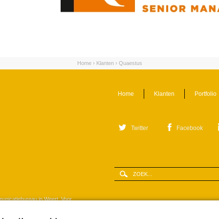
Home
›
Klanten
›
Quaestus
Home
Klanten
Portfolio
Twitter
Facebook
Zoeken
Zoekveld
municatiebureau in Weert. Voor
iestrategieën, creëren concepten