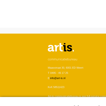
U bent hier
communicatiebureau
Maasstraat 30, 6001 ED Weert
T 0495 - 45 17 25
E
info@art-is.nl
KvK 58511423
Art-is communicatiebureau is een full-service com
onze klanten ontwikkelen we merk- en communicat