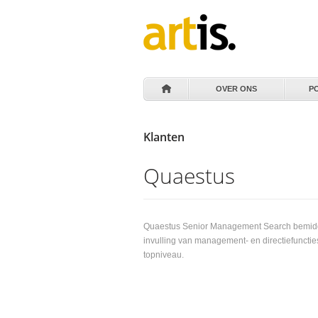
OVER ONS
P
Klanten
Quaestus
Quaestus Senior Management Search bemidde
invulling van management- en directiefunctie
topniveau.