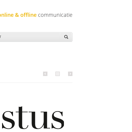
online & offline
communicatie
T