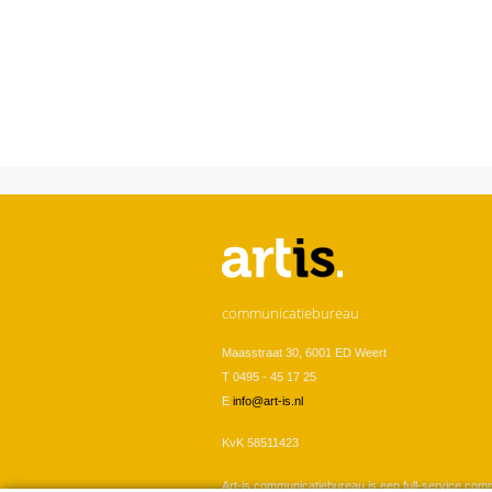
U bent hier
communicatiebureau
Maasstraat 30, 6001 ED Weert
T 0495 - 45 17 25
E
info@art-is.nl
KvK 58511423
Art-is communicatiebureau is een full-service com