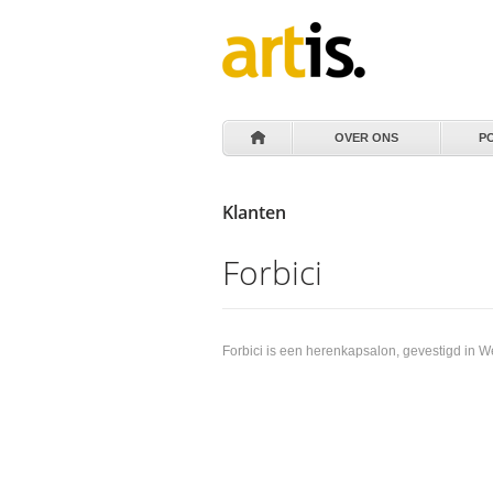
OVER ONS
P
Klanten
Forbici
Forbici is een herenkapsalon, gevestigd in W