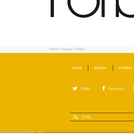
Home
›
Klanten
›
Forbici
Home
Klanten
Portfolio
Twitter
Facebook
Zoeken
Zoekveld
municatiebureau in Weert. Voor