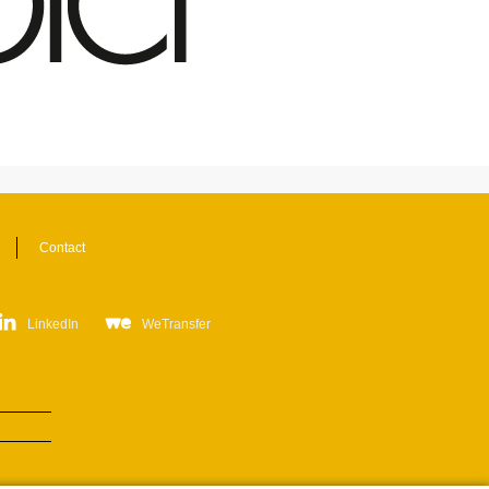
Contact
LinkedIn
WeTransfer