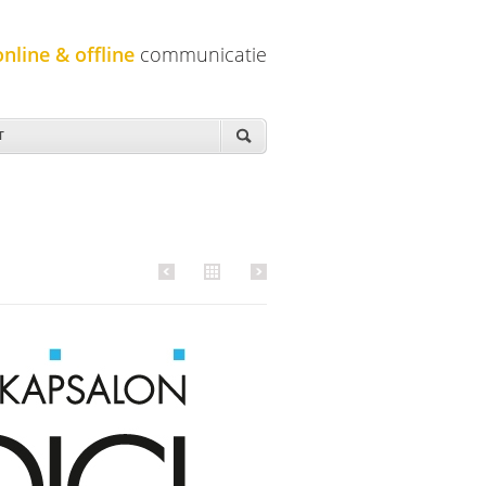
online & offline
communicatie
T