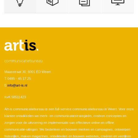
communicatiebureau
Maasstraat 30, 6001 ED Weert
T 0495 - 45 17 25
E
info@art-is.nl
KvK 58511423
Art-is communicatiebureau is een full-service communicatiebureau in Weert. Voor onze
klanten ontwikkelen we merk- en communicatiestrategieën, creëren concepten en
zorgen voor de uitvoering en implementatie van effectieve online en offline
communicatie-uitingen. We bedenken en bouwen merken en campagnes, ontwerpen
huisstijlen, maken magazines, ontwikkelen en bouwen websites, creëren en verrijken