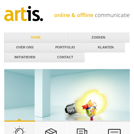
Jump to navigation
online & offline
communicatie
HOME
ZOEKEN
OVER ONS
PORTFOLIO
KLANTEN
INITIATIEVEN
CONTACT