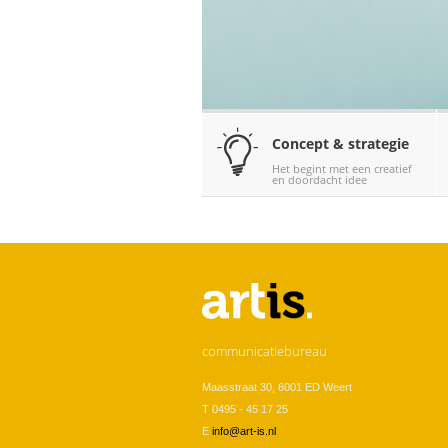
Concept & strategie
Het begint met een creatief
en doordacht idee
communicatiebureau
Maasstraat 30, 6001 ED Weert
T 0495 - 45 17 25
E
info@art-is.nl