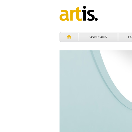
OVER ONS
P