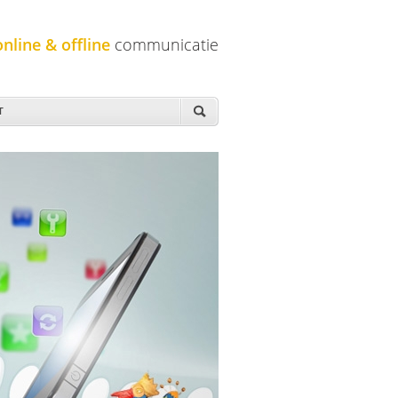
online & offline
communicatie
T