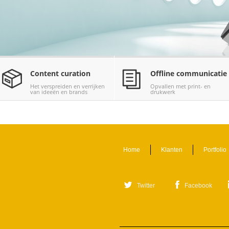
Content curation
Offline communicatie
Het verspreiden en verrijken
Opvallen met print- en
van ideeën en brands
drukwerk
Home
Klanten
Portfolio
Twitter
Facebook