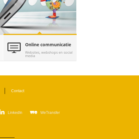
Online communicatie
Websites, webshops en social
media
(actieve tabblad)
Contact
LinkedIn
WeTransfer