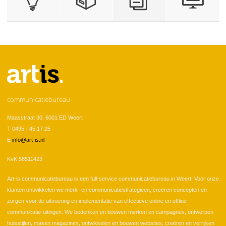
communicatiebureau
Maasstraat 30, 6001 ED Weert
T 0495 - 45 17 25
E
info@art-is.nl
KvK 58511423
Art-is communicatiebureau is een full-service communicatiebureau in Weert. Voor onze
klanten ontwikkelen we merk- en communicatiestrategieën, creëren concepten en
zorgen voor de uitvoering en implementatie van effectieve online en offline
communicatie-uitingen. We bedenken en bouwen merken en campagnes, ontwerpen
huisstijlen, maken magazines, ontwikkelen en bouwen websites, creëren en verrijken