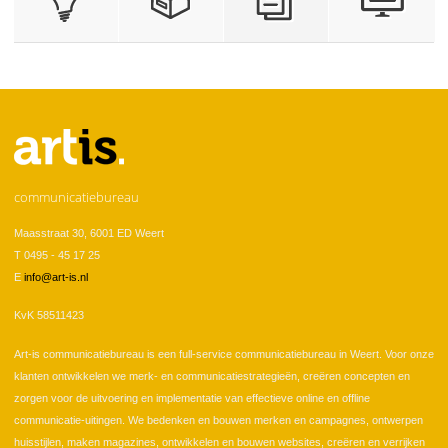
communicatiebureau
Maasstraat 30, 6001 ED Weert
T 0495 - 45 17 25
E
info@art-is.nl
KvK 58511423
Art-is communicatiebureau is een full-service communicatiebureau in Weert. Voor onze
klanten ontwikkelen we merk- en communicatiestrategieën, creëren concepten en
zorgen voor de uitvoering en implementatie van effectieve online en offline
communicatie-uitingen. We bedenken en bouwen merken en campagnes, ontwerpen
huisstijlen, maken magazines, ontwikkelen en bouwen websites, creëren en verrijken