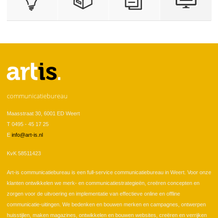
communicatiebureau
Maasstraat 30, 6001 ED Weert
T 0495 - 45 17 25
E
info@art-is.nl
KvK 58511423
Art-is communicatiebureau is een full-service communicatiebureau in Weert. Voor onze
klanten ontwikkelen we merk- en communicatiestrategieën, creëren concepten en
zorgen voor de uitvoering en implementatie van effectieve online en offline
communicatie-uitingen. We bedenken en bouwen merken en campagnes, ontwerpen
huisstijlen, maken magazines, ontwikkelen en bouwen websites, creëren en verrijken